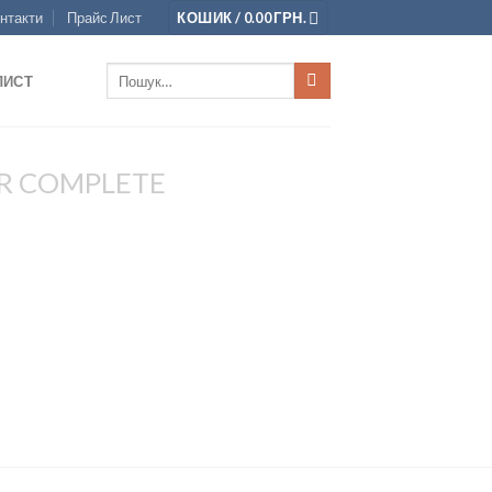
нтакти
Прайс Лист
КОШИК /
0.00
ГРН.
Шукати:
ЛИСТ
R COMPLETE