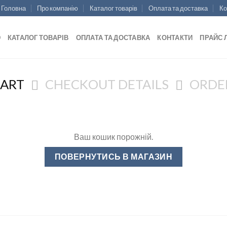
Головна
Про компанію
Каталог товарів
Оплата та доставка
Ко
Ю
КАТАЛОГ ТОВАРІВ
ОПЛАТА ТА ДОСТАВКА
КОНТАКТИ
ПРАЙС 
CART
CHECKOUT DETAILS
ORDE
Ваш кошик порожній.
ПОВЕРНУТИСЬ В МАГАЗИН