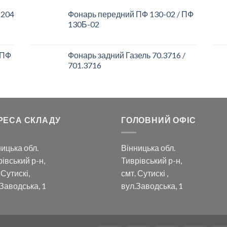
 204
Фонарь передний ПФ 130-02 / ПФ
130Б-02
 ПФ
Фонарь задний Газель 70.3716 /
701.3716
РЕСА СКЛАДУ
ГОЛОВНИЙ ОФІС
ицька обл.
Вінницька обл.
івський р-н,
Тиврівський р-н,
 Сутискі,
смт. Сутискі ,
Заводська, 1
вул.Заводська, 1