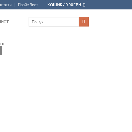
нтакти
Прайс Лист
КОШИК /
0.00
ГРН.
Шукати:
ЛИСТ
Ї
ФАРИ ПРОТИТУМАННІ
ПОКАЖЧИКИ ПОВОРОТУ
РОЗ'ЄМИ