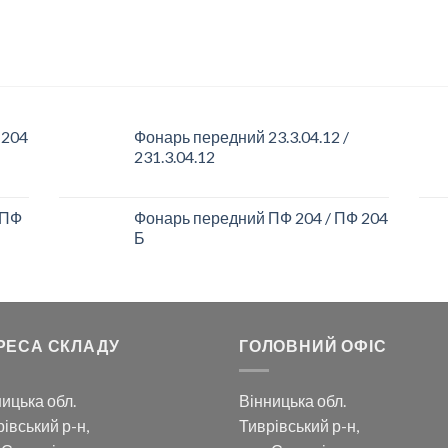
НОМЕРНОГО ЗНАКУ
РОЗСІЮВАЧІ
КРІПЛЕННЯ ДЛЯ
ПОРУЧНІВ
 204
Фонарь передний 23.3.04.12 /
231.3.04.12
 ПФ
Фонарь передний ПФ 204 / ПФ 204
Б
РЕСА СКЛАДУ
ГОЛОВНИЙ ОФІС
ицька обл.
Вінницька обл.
івський р-н,
Тиврівський р-н,