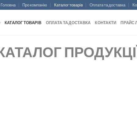
Головна
Про компанію
Каталог товарів
Оплата та доставка
Ко
Ю
КАТАЛОГ ТОВАРІВ
ОПЛАТА ТА ДОСТАВКА
КОНТАКТИ
ПРАЙС 
КАТАЛОГ ПРОДУКЦІ
ФАРИ РОБОЧОГО СВІТЛА
ЛІХТАРІ ЗАДНІ
ЛІХТАРІ ГАБАРИТНІ
ЛІХТАРІ СИГНАЛЬНІ
СВІТЛОПОВЕРТАЧІ
ЛІХТАРІ ОСВІТЛЕННЯ