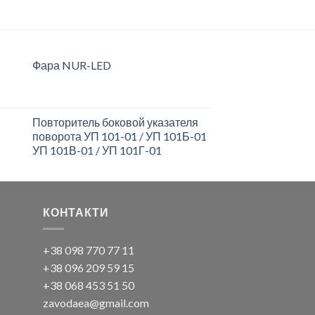
Фара NUR-LED
Повторитель боковой указателя
поворота УП 101-01 / УП 101Б-01
УП 101В-01 / УП 101Г-01
КОНТАКТИ
+38 098 770 77 11
+38 096 209 59 15
+38 068 453 51 50
zavodaea@gmail.com