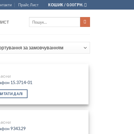
нтакти
Прайс Лист
КОШИК /
0.00
ГРН.
Шукати:
ЛИСТ
АФОНИ
афон 15.3714-01
Add to
ЧИТАТИ ДАЛІ
wishlist
АФОНИ
афон 9343.29