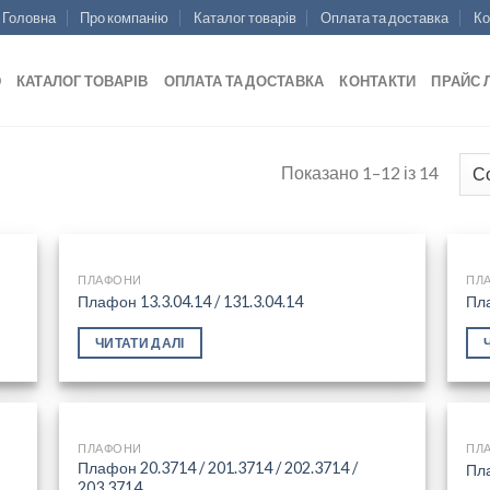
Головна
Про компанію
Каталог товарів
Оплата та доставка
Ко
Ю
КАТАЛОГ ТОВАРІВ
ОПЛАТА ТА ДОСТАВКА
КОНТАКТИ
ПРАЙС 
Показано 1–12 із 14
ПЛАФОНИ
ПЛ
Плафон 13.3.04.14 / 131.3.04.14
Пл
 to
Add to
ЧИТАТИ ДАЛІ
list
wishlist
ПЛАФОНИ
ПЛ
Плафон 20.3714 / 201.3714 / 202.3714 /
Пл
203.3714