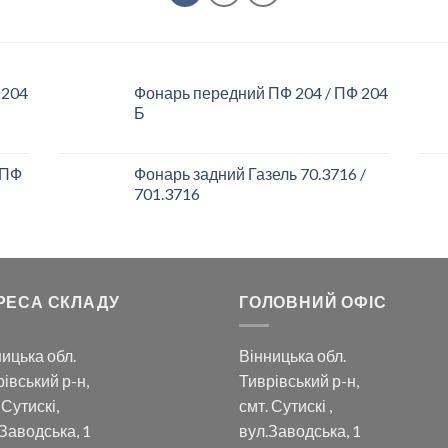
 204
Фонарь передний ПФ 204 / ПФ 204
Б
 ПФ
Фонарь задний Газель 70.3716 /
701.3716
РЕСА СКЛАДУ
ГОЛОВНИЙ ОФІС
ицька обл.
Вінницька обл.
івський р-н,
Тиврівський р-н,
 Сутискі,
смт. Сутискі ,
Заводська, 1
вул.Заводська, 1