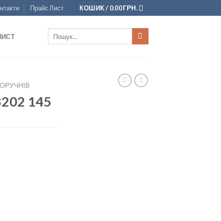
нтакти
Прайс Лист
КОШИК /
0.00
ГРН.
Шукати:
ЛИСТ
ПОРУЧНІВ
202 145