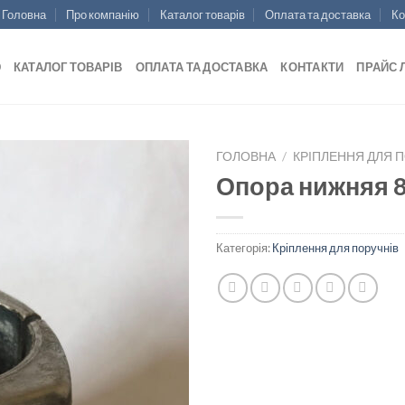
Головна
Про компанію
Каталог товарів
Оплата та доставка
Ко
Ю
КАТАЛОГ ТОВАРІВ
ОПЛАТА ТА ДОСТАВКА
КОНТАКТИ
ПРАЙС 
ГОЛОВНА
/
КРІПЛЕННЯ ДЛЯ 
Опора нижняя 8
Категорія:
Кріплення для поручнів
Add to
wishlist