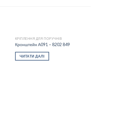
КРІПЛЕННЯ ДЛЯ ПОРУЧНІВ
Кронштейн А091 – 8202 849
 to
Add to
ЧИТАТИ ДАЛІ
ist
wishlist
КРІПЛЕННЯ ДЛЯ ПОРУ
Переходник 8202 2