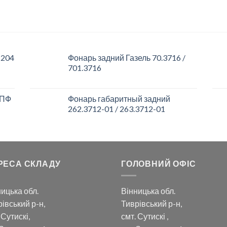
 204
Фонарь задний Газель 70.3716 /
701.3716
 ПФ
Фонарь габаритный задний
262.3712-01 / 263.3712-01
РЕСА СКЛАДУ
ГОЛОВНИЙ ОФІС
ицька обл.
Вінницька обл.
івський р-н,
Тиврівський р-н,
 Сутискі,
смт. Сутискі ,