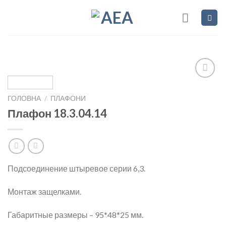
Skip
to
content
ГОЛОВНА
/
ПЛАФОНИ
Add to
Плафон 18.3.04.14
wishlist
Подсоединение штыревое серии 6,3.
Монтаж защелками.
Габаритные размеры – 95*48*25 мм.