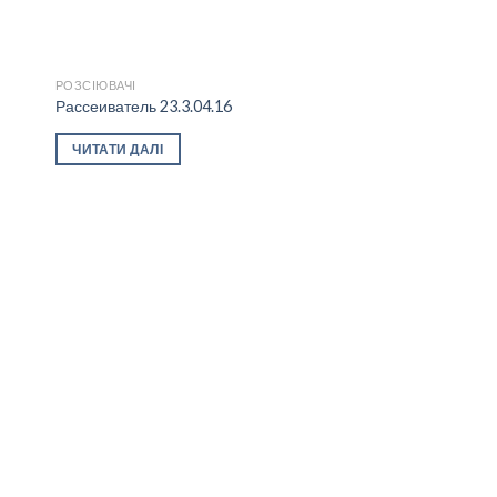
РОЗСІЮВАЧІ
Рассеиватель 23.3.04.16
 to
Add to
ЧИТАТИ ДАЛІ
ist
wishlist
РОЗСІЮВАЧІ
Рассеиватель 40
ЧИТАТИ ДАЛІ