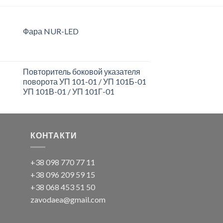
Фара NUR-LED
Повторитель боковой указателя
поворота УП 101-01 / УП 101Б-01
УП 101В-01 / УП 101Г-01
КОНТАКТИ
+38 098 770 77 11
+38 096 209 59 15
+38 068 453 51 50
zavodaea@gmail.com