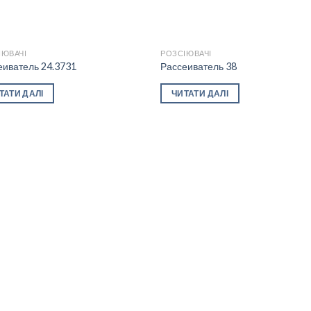
ІЮВАЧІ
РОЗСІЮВАЧІ
еиватель 24.3731
Рассеиватель 38
Add to
Add
ТАТИ ДАЛІ
ЧИТАТИ ДАЛІ
wishlist
wishl