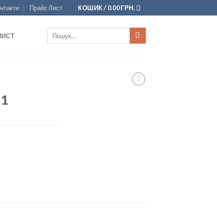
нтакти
Прайс Лист
КОШИК /
0.00
ГРН.
Шукати:
ЛИСТ
11