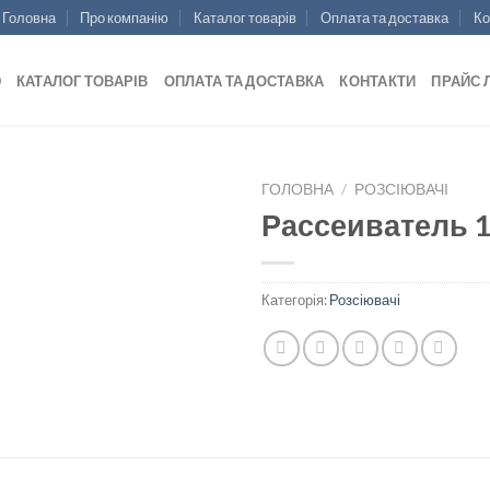
Головна
Про компанію
Каталог товарів
Оплата та доставка
Ко
Ю
КАТАЛОГ ТОВАРІВ
ОПЛАТА ТА ДОСТАВКА
КОНТАКТИ
ПРАЙС 
ГОЛОВНА
/
РОЗСІЮВАЧІ
Рассеиватель 
Add to
Категорія:
Розсіювачі
wishlist