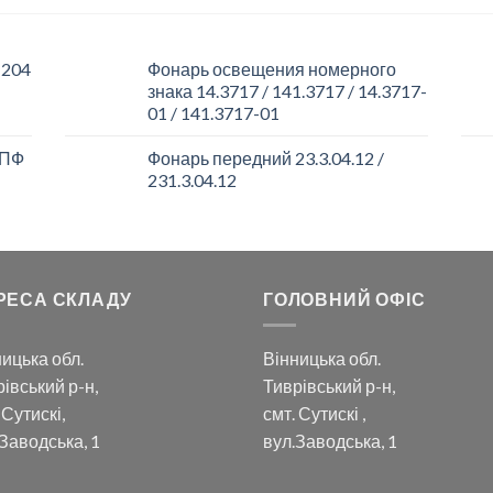
 204
Фонарь освещения номерного
знака 14.3717 / 141.3717 / 14.3717-
01 / 141.3717-01
 ПФ
Фонарь передний 23.3.04.12 /
231.3.04.12
РЕСА СКЛАДУ
ГОЛОВНИЙ ОФІС
ицька обл.
Вінницька обл.
івський р-н,
Тиврівський р-н,
 Сутискі,
смт. Сутискі ,
Заводська, 1
вул.Заводська, 1