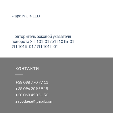
Фара NUR-LED
Повторитель боковой указателя
поворота УП 101-01 / УП 101Б-01
УП 101В-01 / УП 101Г-01
КОНТАКТИ
+38 098 770 77 11
+38 096 209 59 15
+38 068 453 51 50
zavodaea@gmail.com