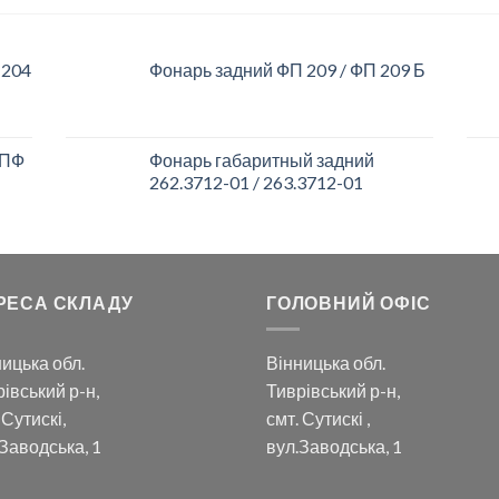
 204
Фонарь задний ФП 209 / ФП 209 Б
 ПФ
Фонарь габаритный задний
262.3712-01 / 263.3712-01
РЕСА СКЛАДУ
ГОЛОВНИЙ ОФІС
ицька обл.
Вінницька обл.
івський р-н,
Тиврівський р-н,
 Сутискі,
смт. Сутискі ,
Заводська, 1
вул.Заводська, 1