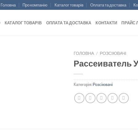
Головна
Про компанію
Каталог товарів
Оплата та доставка
Ко
Ю
КАТАЛОГ ТОВАРІВ
ОПЛАТА ТА ДОСТАВКА
КОНТАКТИ
ПРАЙС 
ГОЛОВНА
/
РОЗСІЮВАЧІ
Рассеиватель 
Add to
Категорія:
Розсіювачі
wishlist