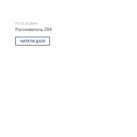
РОЗСІЮВАЧІ
Рассеиватель 264
 to
Add to
ЧИТАТИ ДАЛІ
ist
wishlist
РОЗСІЮВАЧІ
Рассеиватель 20
ЧИТАТИ ДАЛІ