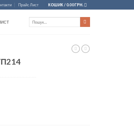
нтакти
Прайс Лист
КОШИК /
0.00
ГРН.
Шукати:
ЛИСТ
УП214