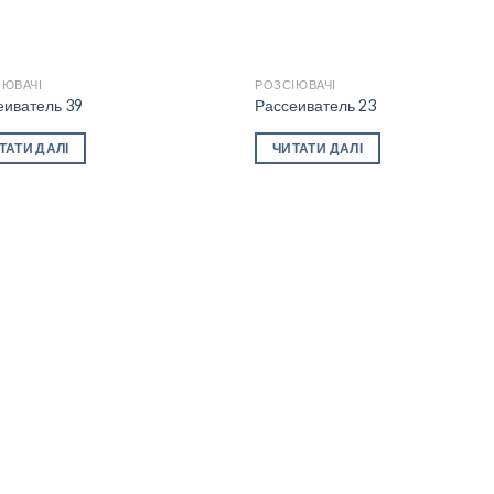
ІЮВАЧІ
РОЗСІЮВАЧІ
еиватель 39
Рассеиватель 23
Add to
Add
ТАТИ ДАЛІ
ЧИТАТИ ДАЛІ
wishlist
wishl