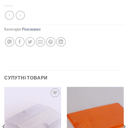
Категорія:
Розсіювачі
СУПУТНІ ТОВАРИ
Add to
Add to
wishlist
wishlist