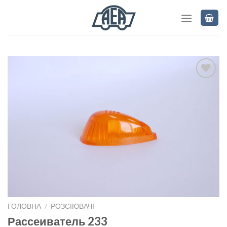
Skip
to
content
Add to
wishlist
ГОЛОВНА
/
РОЗСІЮВАЧІ
Рассеиватель 233