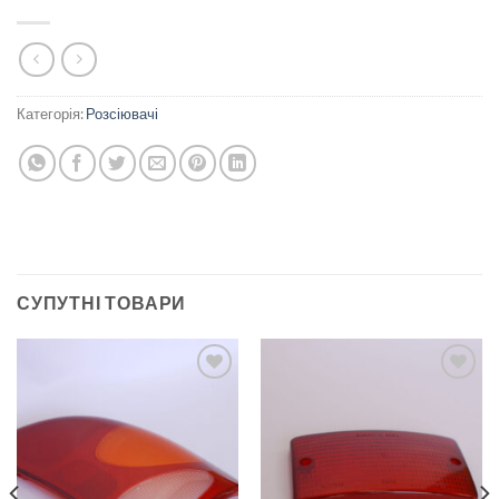
Категорія:
Розсіювачі
СУПУТНІ ТОВАРИ
Add to
Add to
wishlist
wishlist