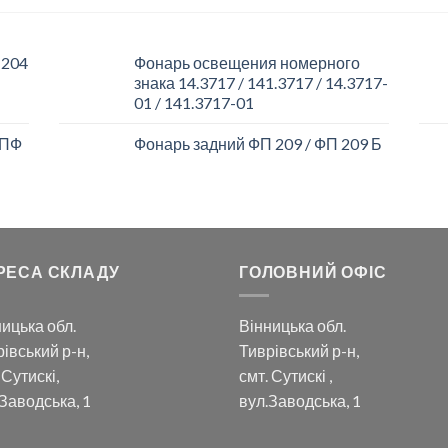
 204
Фонарь освещения номерного
знака 14.3717 / 141.3717 / 14.3717-
01 / 141.3717-01
 ПФ
Фонарь задний ФП 209 / ФП 209 Б
РЕСА СКЛАДУ
ГОЛОВНИЙ ОФІС
ицька обл.
Вінницька обл.
івський р-н,
Тиврівський р-н,
 Сутискі,
смт. Сутискі ,
Заводська, 1
вул.Заводська, 1