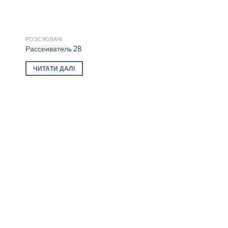
РОЗСІЮВАЧІ
Рассеиватель 28
 to
Add to
ЧИТАТИ ДАЛІ
ist
wishlist
РОЗСІЮВАЧІ
Рассеиватель 262.3
ЧИТАТИ ДАЛІ