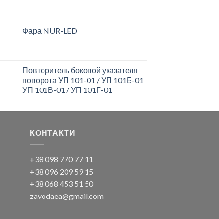
Фара NUR-LED
Повторитель боковой указателя
поворота УП 101-01 / УП 101Б-01
УП 101В-01 / УП 101Г-01
КОНТАКТИ
+38 098 770 77 11
+38 096 209 59 15
+38 068 453 51 50
zavodaea@gmail.com