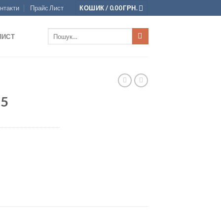
нтакти
Прайс Лист
КОШИК /
0.00
ГРН.
Шукати:
ЛИСТ
35