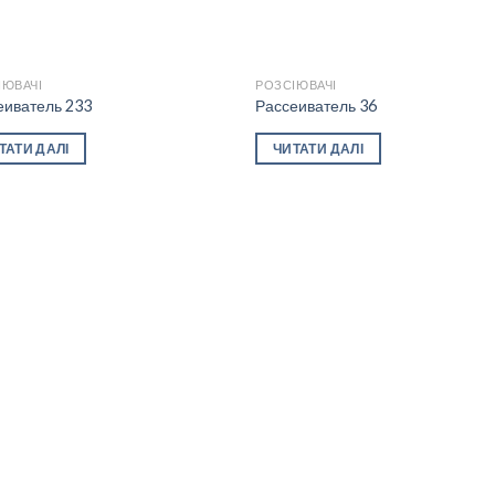
ІЮВАЧІ
РОЗСІЮВАЧІ
еиватель 233
Рассеиватель 36
Add to
Add
ТАТИ ДАЛІ
ЧИТАТИ ДАЛІ
wishlist
wishl