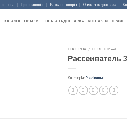
Головна
Про компанію
Каталог товарів
Оплата та доставка
Ко
Ю
КАТАЛОГ ТОВАРІВ
ОПЛАТА ТА ДОСТАВКА
КОНТАКТИ
ПРАЙС 
ГОЛОВНА
/
РОЗСІЮВАЧІ
Рассеиватель 
Add to
Категорія:
Розсіювачі
wishlist