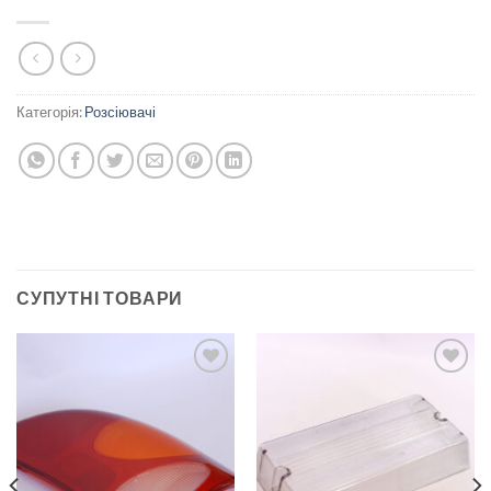
Категорія:
Розсіювачі
СУПУТНІ ТОВАРИ
Add to
Add to
wishlist
wishlist