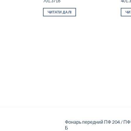
701.3716
401.3
Add to
wishlist
ЧИТАТИ ДАЛІ
ЧИ
Фонарь передний ПФ 204 / ПФ
Б