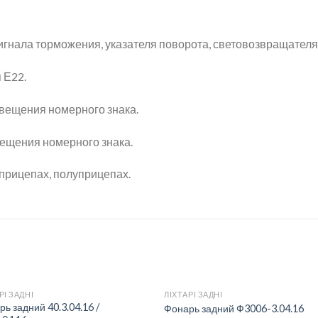
игнала торможения, указателя поворота, световозвращателя
 Е22.
свещения номерного знака.
вещения номерного знака.
прицепах, полуприцепах.
РІ ЗАДНІ
ЛІХТАРІ ЗАДНІ
ь задний 40.3.04.16 /
Фонарь задний Ф3006-3.04.16