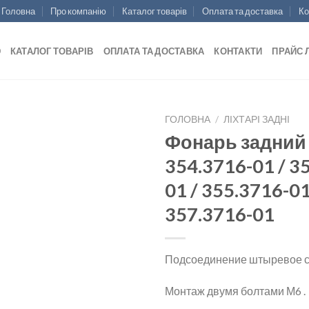
Головна
Про компанію
Каталог товарів
Оплата та доставка
Ко
Ю
КАТАЛОГ ТОВАРІВ
ОПЛАТА ТА ДОСТАВКА
КОНТАКТИ
ПРАЙС 
ГОЛОВНА
/
ЛІХТАРІ ЗАДНІ
Фонарь задний
354.3716-01 / 3
01 / 355.3716-01
Add to
wishlist
357.3716-01
Подсоединение штыревое се
Монтаж двумя болтами М6 .