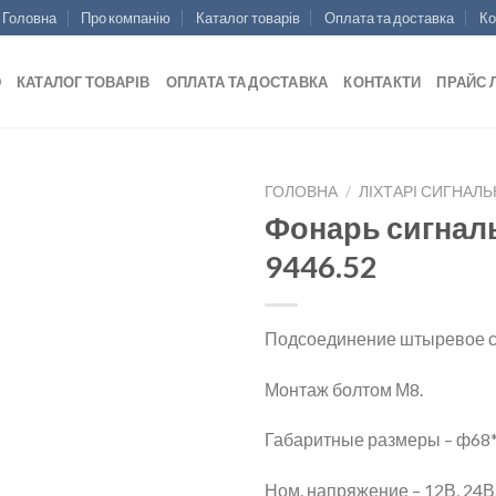
Головна
Про компанію
Каталог товарів
Оплата та доставка
Ко
Ю
КАТАЛОГ ТОВАРІВ
ОПЛАТА ТА ДОСТАВКА
КОНТАКТИ
ПРАЙС 
ГОЛОВНА
/
ЛІХТАРІ СИГНАЛЬ
Фонарь сигна
9446.52
Add to
wishlist
Подсоединение штыревое се
Монтаж болтом М8.
Габаритные размеры – ф68*
Ном. напряжение – 12В, 24В