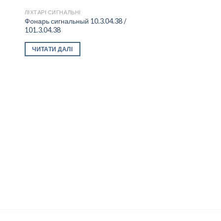
ЛІХТАРІ СИГНАЛЬНІ
Фонарь сигнальный 10.3.04.38 /
101.3.04.38
 to
Add to
ist
wishlist
ЧИТАТИ ДАЛІ
ЛІХТАРІ СИГНАЛЬНІ
Фонарь сигнальный
ЧИТАТИ ДАЛІ