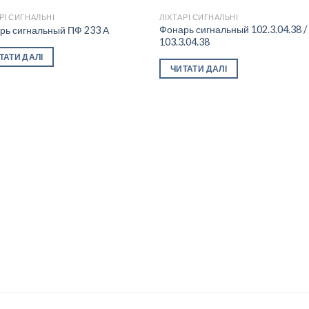
РІ СИГНАЛЬНІ
ЛІХТАРІ СИГНАЛЬНІ
Фонарь сигнальный 102.3.04.38 /
рь сигнальный ПФ 233 А
103.3.04.38
Add to
Add
ТАТИ ДАЛІ
wishlist
wishl
ЧИТАТИ ДАЛІ