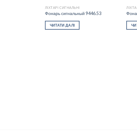
ЛІХТАРІ СИГНАЛЬНІ
ЛІХТА
Фонарь сигнальный 9446.53
Фона
Add to
ЧИТАТИ ДАЛІ
ЧИ
wishlist