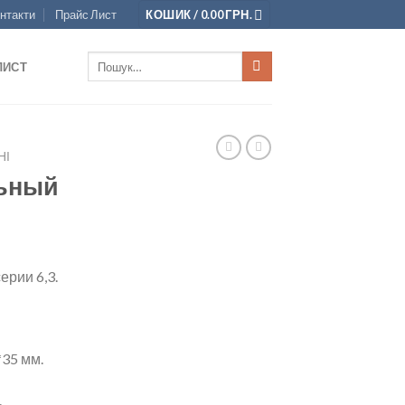
нтакти
Прайс Лист
КОШИК /
0.00
ГРН.
Шукати:
ЛИСТ
НІ
льный
рии 6,3.
35 мм.
.