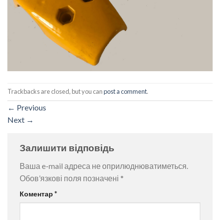
Trackbacks are closed, but you can
post a comment
.
←
Previous
Next
→
Залишити відповідь
Ваша e-mail адреса не оприлюднюватиметься.
Обов’язкові поля позначені
*
Коментар
*