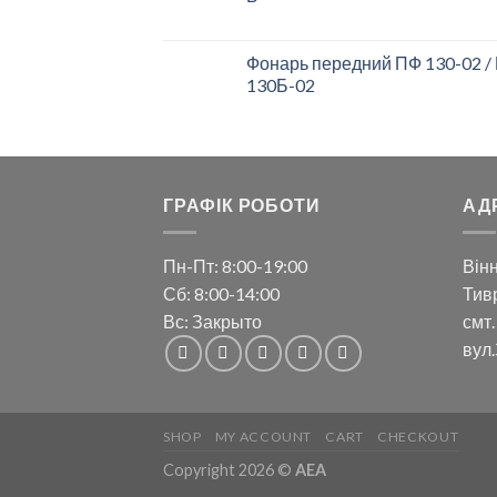
Фонарь передний ПФ 130-02 /
130Б-02
ГРАФІК РОБОТИ
АД
Пн-Пт: 8:00-19:00
Вінн
Сб: 8:00-14:00
Тивр
Вс: Закрыто
смт.
вул.
SHOP
MY ACCOUNT
CART
CHECKOUT
Copyright 2026 ©
AEA