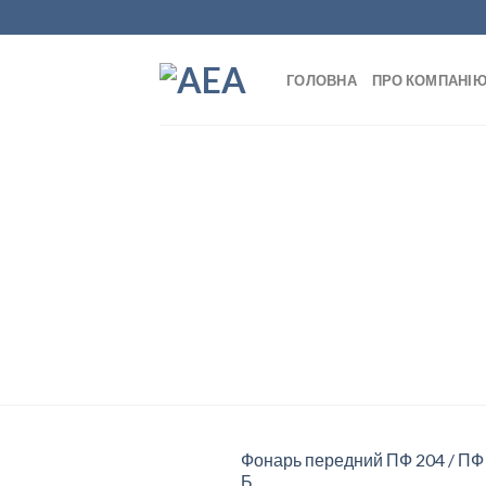
Skip
to
content
ГОЛОВНА
ПРО КОМПАНІ
Фонарь передний ПФ 204 / ПФ
Б