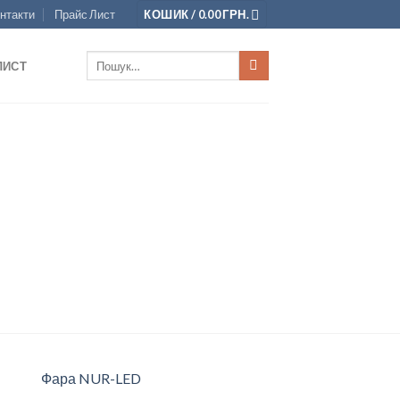
нтакти
Прайс Лист
КОШИК /
0.00
ГРН.
Шукати:
ЛИСТ
Фара NUR-LED