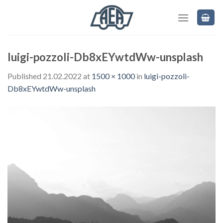
Skip
to
content
luigi-pozzoli-Db8xEYwtdWw-unsplash
Published
21.02.2022
at
1500 × 1000
in
luigi-pozzoli-
Db8xEYwtdWw-unsplash